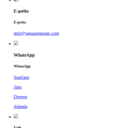
E-pošta
E-pošta
info@jaguarsignage.com
WhatsApp
WhatsApp
Sunčano
Jane
Doreen
Jolanda
Vrh