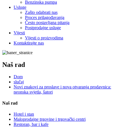
Benzinska pumpa
Usluge
Zašto odabrati nas
Proces prilagođavanja
Često postavljana pitanja
Postprodajne usluge
Vijesti
Vijesti o proizvodima
Kontaktirajte nas
Naš rad
Dom
slučaj
Novi znakovi za proslave i nova otvaranja prodavnica:
neonska svjetla, šatori
Naš rad
Hotel i stan
Maloprodajne trgovine i trgovački centri
Restoran, bar i kafe