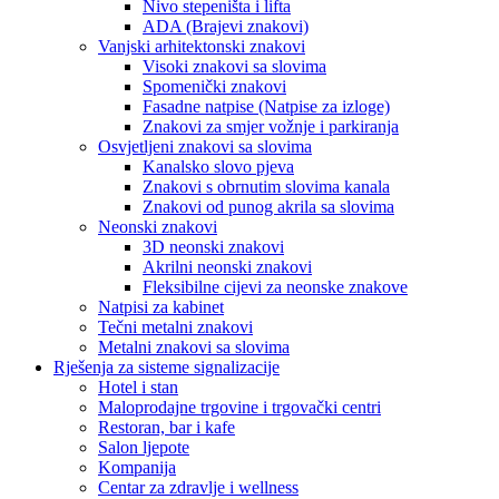
Nivo stepeništa i lifta
ADA (Brajevi znakovi)
Vanjski arhitektonski znakovi
Visoki znakovi sa slovima
Spomenički znakovi
Fasadne natpise (Natpise za izloge)
Znakovi za smjer vožnje i parkiranja
Osvjetljeni znakovi sa slovima
Kanalsko slovo pjeva
Znakovi s obrnutim slovima kanala
Znakovi od punog akrila sa slovima
Neonski znakovi
3D neonski znakovi
Akrilni neonski znakovi
Fleksibilne cijevi za neonske znakove
Natpisi za kabinet
Tečni metalni znakovi
Metalni znakovi sa slovima
Rješenja za sisteme signalizacije
Hotel i stan
Maloprodajne trgovine i trgovački centri
Restoran, bar i kafe
Salon ljepote
Kompanija
Centar za zdravlje i wellness