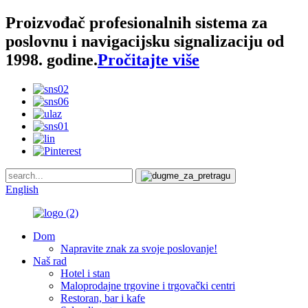
Proizvođač profesionalnih sistema za
poslovnu i navigacijsku signalizaciju od
1998. godine.
Pročitajte više
English
Dom
Napravite znak za svoje poslovanje!
Naš rad
Hotel i stan
Maloprodajne trgovine i trgovački centri
Restoran, bar i kafe