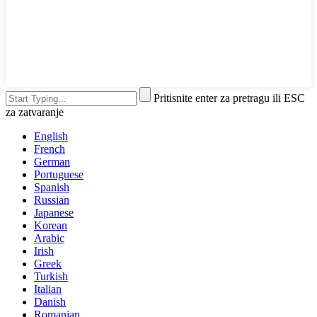
Pritisnite enter za pretragu ili ESC
za zatvaranje
English
French
German
Portuguese
Spanish
Russian
Japanese
Korean
Arabic
Irish
Greek
Turkish
Italian
Danish
Romanian