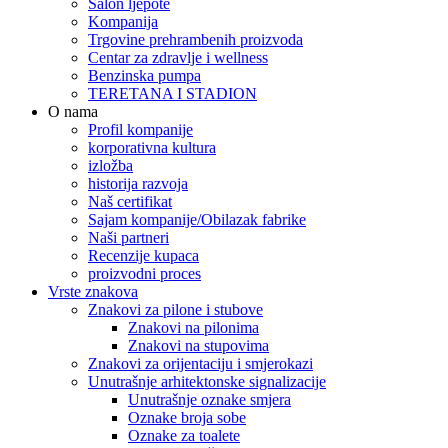
Salon ljepote
Kompanija
Trgovine prehrambenih proizvoda
Centar za zdravlje i wellness
Benzinska pumpa
TERETANA I STADION
O nama
Profil kompanije
korporativna kultura
izložba
historija razvoja
Naš certifikat
Sajam kompanije/Obilazak fabrike
Naši partneri
Recenzije kupaca
proizvodni proces
Vrste znakova
Znakovi za pilone i stubove
Znakovi na pilonima
Znakovi na stupovima
Znakovi za orijentaciju i smjerokazi
Unutrašnje arhitektonske signalizacije
Unutrašnje oznake smjera
Oznake broja sobe
Oznake za toalete