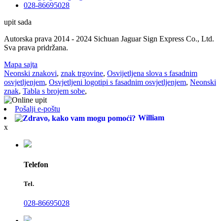
028-86695028
upit sada
Autorska prava 2014 - 2024 Sichuan Jaguar Sign Express Co., Ltd.
Sva prava pridržana.
Mapa sajta
Neonski znakovi
,
znak trgovine
,
Osvijetljena slova s ​​fasadnim
osvjetljenjem
,
Osvjetljeni logotipi s fasadnim osvjetljenjem
,
Neonski
znak
,
Tabla s brojem sobe
,
Pošalji e-poštu
William
x
Telefon
Tel.
028-86695028