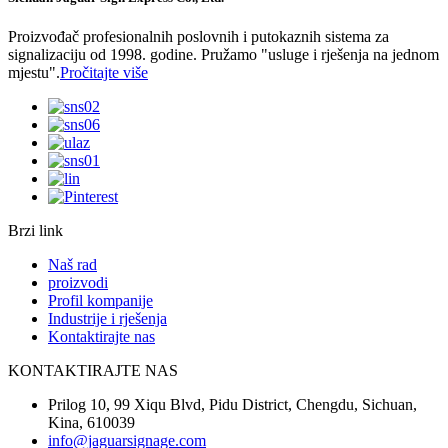
Proizvođač profesionalnih poslovnih i putokaznih sistema za
signalizaciju od 1998. godine. Pružamo "usluge i rješenja na jednom
mjestu".
Pročitajte više
Brzi link
Naš rad
proizvodi
Profil kompanije
Industrije i rješenja
Kontaktirajte nas
KONTAKTIRAJTE NAS
Prilog 10, 99 Xiqu Blvd, Pidu District, Chengdu, Sichuan,
Kina, 610039
info@jaguarsignage.com