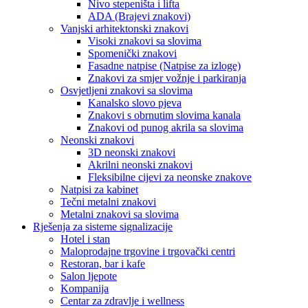
Nivo stepeništa i lifta
ADA (Brajevi znakovi)
Vanjski arhitektonski znakovi
Visoki znakovi sa slovima
Spomenički znakovi
Fasadne natpise (Natpise za izloge)
Znakovi za smjer vožnje i parkiranja
Osvjetljeni znakovi sa slovima
Kanalsko slovo pjeva
Znakovi s obrnutim slovima kanala
Znakovi od punog akrila sa slovima
Neonski znakovi
3D neonski znakovi
Akrilni neonski znakovi
Fleksibilne cijevi za neonske znakove
Natpisi za kabinet
Tečni metalni znakovi
Metalni znakovi sa slovima
Rješenja za sisteme signalizacije
Hotel i stan
Maloprodajne trgovine i trgovački centri
Restoran, bar i kafe
Salon ljepote
Kompanija
Centar za zdravlje i wellness