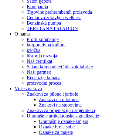
Salon ljepote
Kompanija
Trgovine prehrambenih proizvoda
Centar za zdravlje i wellness
Benzinska pumpa
TERETANA I STADION
O nama
Profil kompanije
korporativna kultura
izložba
historija razvoja
Naš certifikat
Sajam kompanije/Obilazak fabrike
Naši partneri
Recenzije kupaca
proizvodni proces
Vrste znakova
Znakovi za pilone i jarbole
Znakovi na pilonima
Znakovi na stupovima
Znakovi za orijentaciju i smjerokazi
Unutrašnje arhitektonske signalizacije
Unutrašnje oznake smjera
Oznake broja sobe
Oznake za toalete