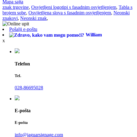
Mapa sajta
znak trgovine
,
Osvjetljeni logotipi s fasadnim osvjetljenjem
,
Tabla s
brojem sobe
,
Osvijetljena slova s ​​fasadnim osvjetljenjem
,
Neonski
znakovi
,
Neonski znak
,
Pošalji e-poštu
William
x
Telefon
Tel.
028-86695028
E-pošta
E-pošta
info@jaguarsignage.com