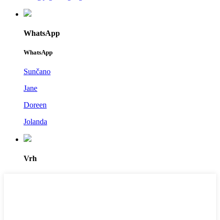
WhatsApp
WhatsApp
Sunčano
Jane
Doreen
Jolanda
Vrh