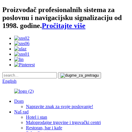
Proizvođač profesionalnih sistema za
poslovnu i navigacijsku signalizaciju od
1998. godine.
Pročitajte više
English
Dom
Napravite znak za svoje poslovanje!
Naš rad
Hotel i stan
Maloprodajne trgovine i trgovački centri
Restoran, bar i kafe