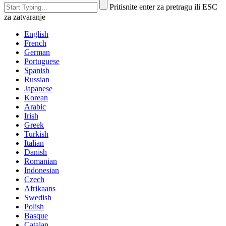
Pritisnite enter za pretragu ili ESC
za zatvaranje
English
French
German
Portuguese
Spanish
Russian
Japanese
Korean
Arabic
Irish
Greek
Turkish
Italian
Danish
Romanian
Indonesian
Czech
Afrikaans
Swedish
Polish
Basque
Catalan