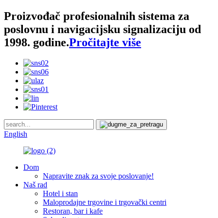
Proizvođač profesionalnih sistema za
poslovnu i navigacijsku signalizaciju od
1998. godine.
Pročitajte više
English
Dom
Napravite znak za svoje poslovanje!
Naš rad
Hotel i stan
Maloprodajne trgovine i trgovački centri
Restoran, bar i kafe