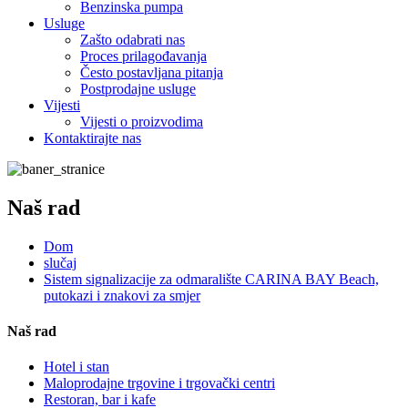
Benzinska pumpa
Usluge
Zašto odabrati nas
Proces prilagođavanja
Često postavljana pitanja
Postprodajne usluge
Vijesti
Vijesti o proizvodima
Kontaktirajte nas
Naš rad
Dom
slučaj
Sistem signalizacije za odmaralište CARINA BAY Beach,
putokazi i znakovi za smjer
Naš rad
Hotel i stan
Maloprodajne trgovine i trgovački centri
Restoran, bar i kafe