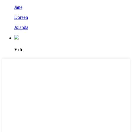
Jane
Doreen
Jolanda
Vrh