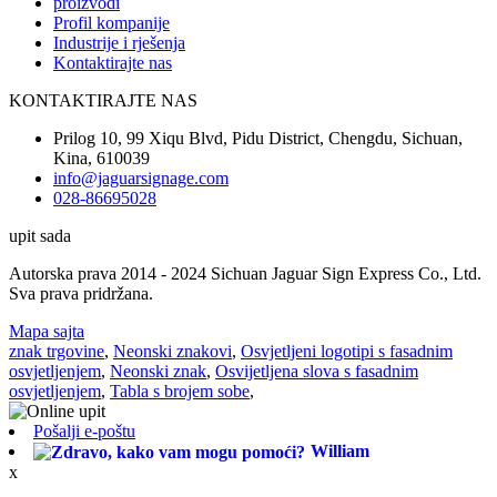
proizvodi
Profil kompanije
Industrije i rješenja
Kontaktirajte nas
KONTAKTIRAJTE NAS
Prilog 10, 99 Xiqu Blvd, Pidu District, Chengdu, Sichuan,
Kina, 610039
info@jaguarsignage.com
028-86695028
upit sada
Autorska prava 2014 - 2024 Sichuan Jaguar Sign Express Co., Ltd.
Sva prava pridržana.
Mapa sajta
znak trgovine
,
Neonski znakovi
,
Osvjetljeni logotipi s fasadnim
osvjetljenjem
,
Neonski znak
,
Osvijetljena slova s ​​fasadnim
osvjetljenjem
,
Tabla s brojem sobe
,
Pošalji e-poštu
William
x