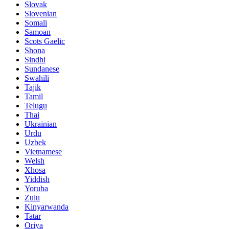
Slovak
Slovenian
Somali
Samoan
Scots Gaelic
Shona
Sindhi
Sundanese
Swahili
Tajik
Tamil
Telugu
Thai
Ukrainian
Urdu
Uzbek
Vietnamese
Welsh
Xhosa
Yiddish
Yoruba
Zulu
Kinyarwanda
Tatar
Oriya