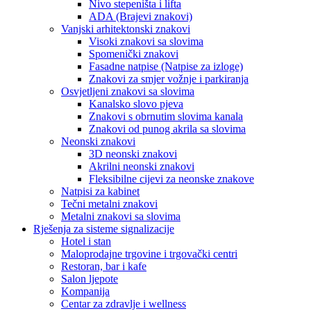
Nivo stepeništa i lifta
ADA (Brajevi znakovi)
Vanjski arhitektonski znakovi
Visoki znakovi sa slovima
Spomenički znakovi
Fasadne natpise (Natpise za izloge)
Znakovi za smjer vožnje i parkiranja
Osvjetljeni znakovi sa slovima
Kanalsko slovo pjeva
Znakovi s obrnutim slovima kanala
Znakovi od punog akrila sa slovima
Neonski znakovi
3D neonski znakovi
Akrilni neonski znakovi
Fleksibilne cijevi za neonske znakove
Natpisi za kabinet
Tečni metalni znakovi
Metalni znakovi sa slovima
Rješenja za sisteme signalizacije
Hotel i stan
Maloprodajne trgovine i trgovački centri
Restoran, bar i kafe
Salon ljepote
Kompanija
Centar za zdravlje i wellness