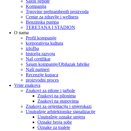
Salon ljepote
Kompanija
Trgovine prehrambenih proizvoda
Centar za zdravlje i wellness
Benzinska pumpa
TERETANA I STADION
O nama
Profil kompanije
korporativna kultura
izložba
historija razvoja
Naš certifikat
Sajam kompanije/Obilazak fabrike
Naši partneri
Recenzije kupaca
proizvodni proces
Vrste znakova
Znakovi za pilone i jarbole
Znakovi na pilonima
Znakovi na stupovima
Znakovi za orijentaciju i smjerokazi
Unutrašnje arhitektonske signalizacije
Unutrašnje oznake smjera
Oznake broja sobe
Oznake za toalete